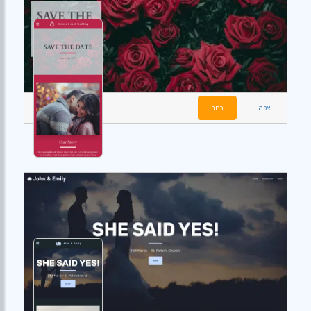
צפה
בחר