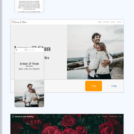
צפה
בחר