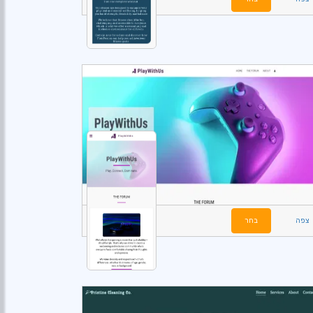
צפה
בחר