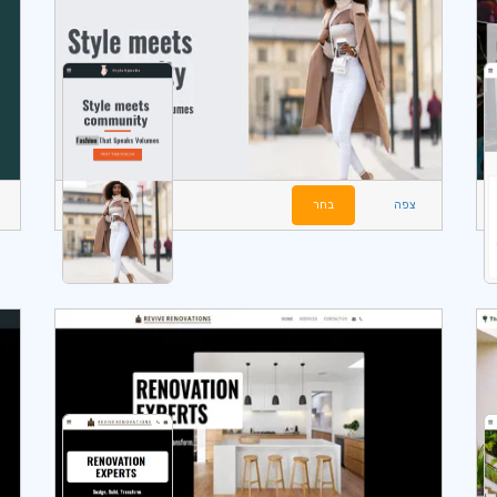
צפה
בחר