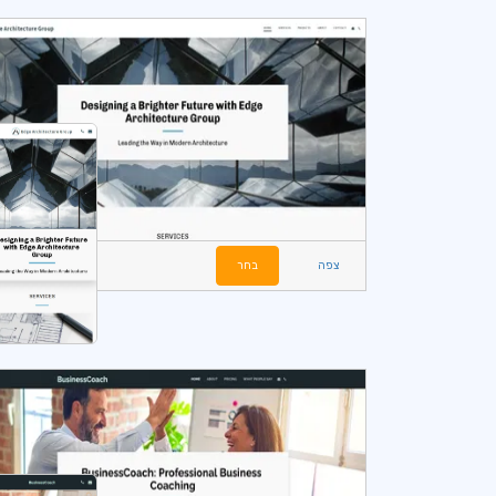
צפה
בחר