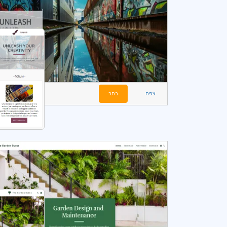
צפה
בחר