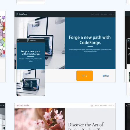
צפה
בחר