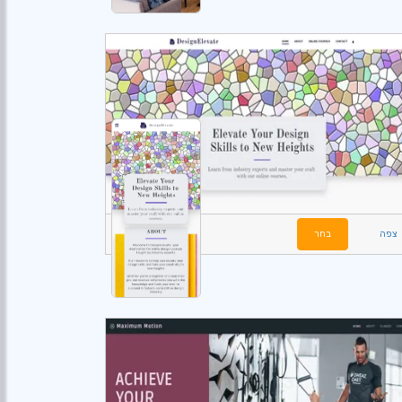
צפה
בחר