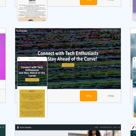
צפה
בחר