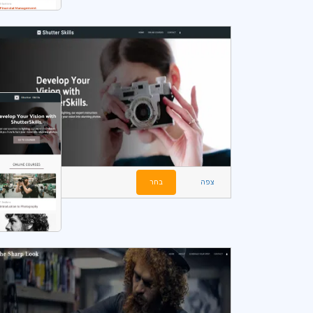
צפה
בחר