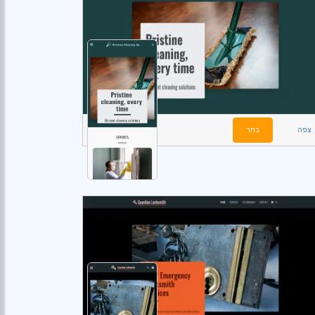
צפה
בחר