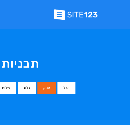
תבניות 
הכל
עסק
בלוג
צילום