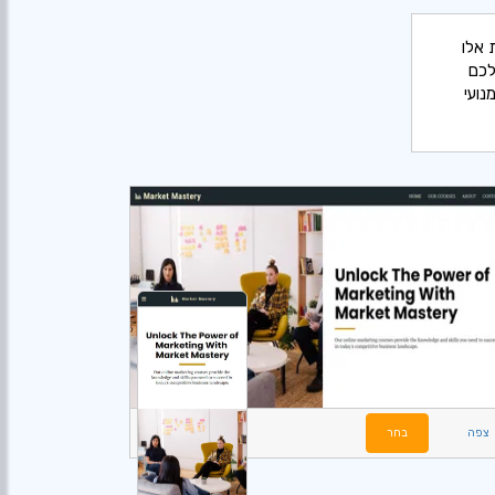
 אלו
לכם
נועי
צפה
בחר