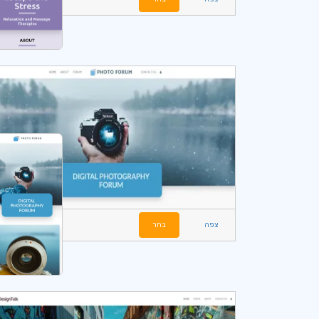
צפה
בחר