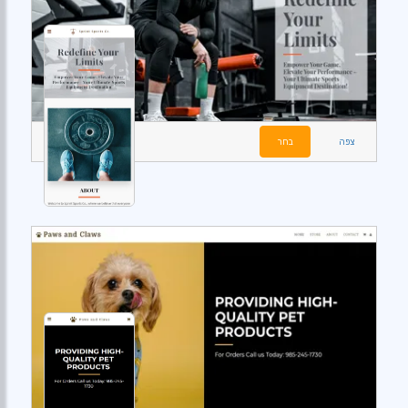
צפה
בחר