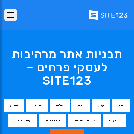
תבניות אתר מרהיבות
לעסקי פרחים –
SITE123
הכל
עסק
בלוג
צילום
מוסיקה
אירוע
מסעדה
אומנות יצירתית
קורות חיים
עמוד נחיתה