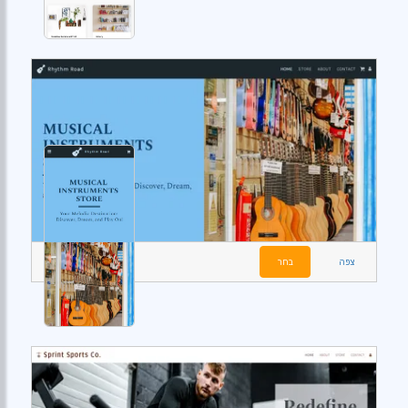
צפה
בחר