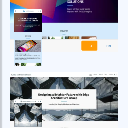
צפה
בחר