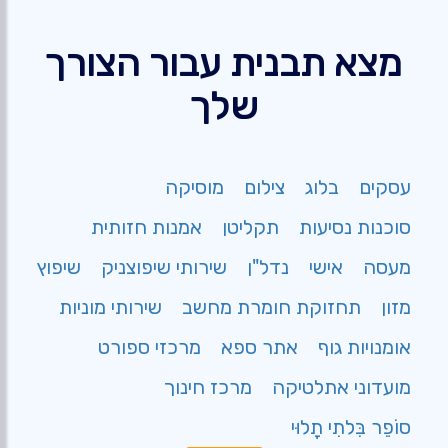
מצא תבנית עבור הצורך
שלך
עסקים
בלוג
צילום
מוסיקה
סוכנות נסיעות
תקליטן
אמנות חזותית
מעסה
אישי
נדל"ן
שירותי שיפוצניק
שיפוץ
מזון
תחזוקת חומרת מחשב
שירותי מוניות
אומנויות גוף
אתר ספא
מרכזי ספורט
מועדוני אתלטיקה
מרכז חינוך
סוֹפֵר בִּלתִי תָלוּי