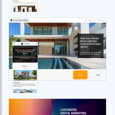
צפה
בחר