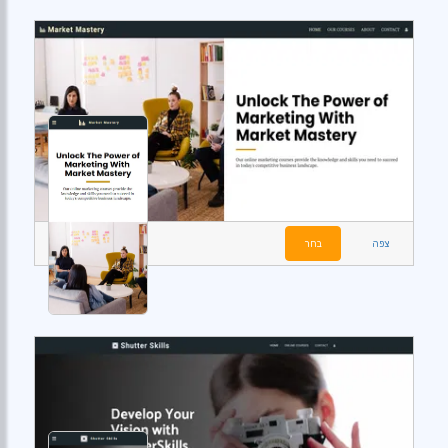
צפה
בחר