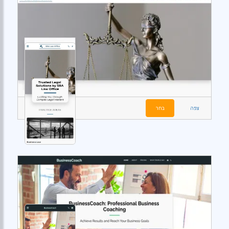
צפה
בחר