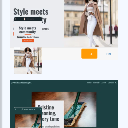
צפה
בחר