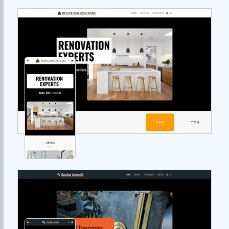
צפה
בחר