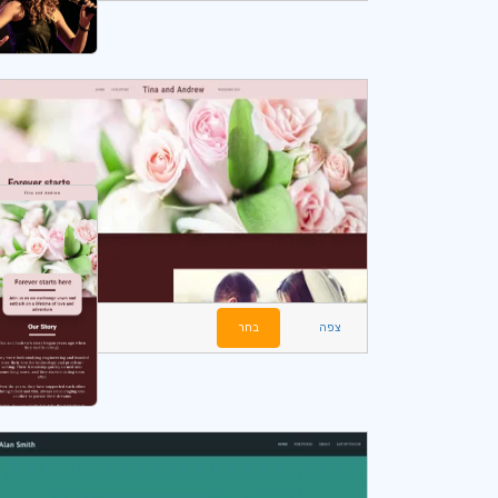
צפה
בחר