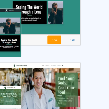
צפה
בחר