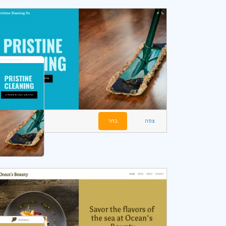
צפה
בחר