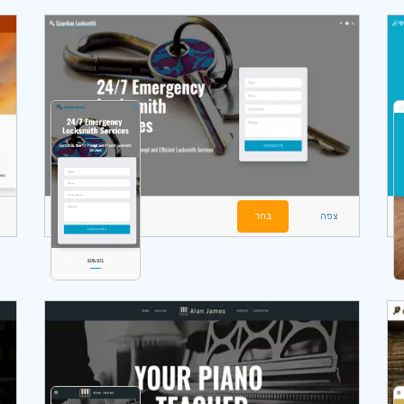
צפה
בחר