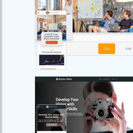
צפה
בחר