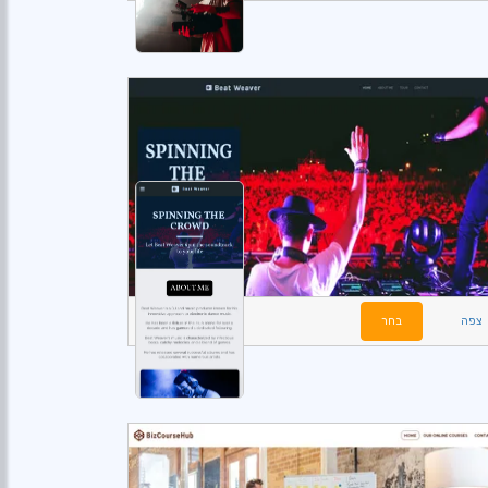
צפה
בחר