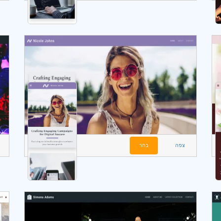
צפה
בחר