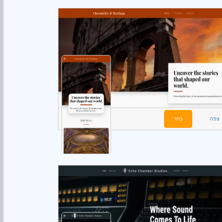
צפה
בחר