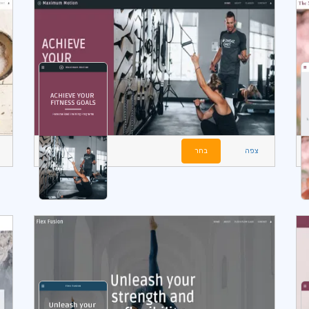
צפה
בחר