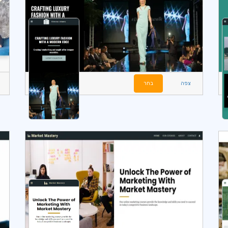
צפה
בחר