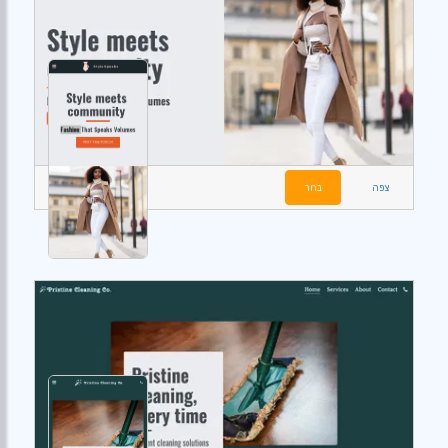
צפה
בחר