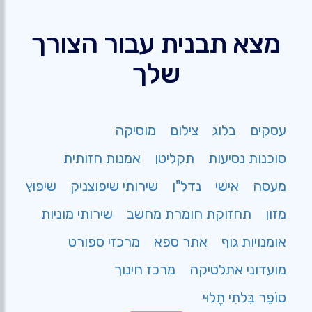
מצא תבנית עבור הצורך
שלך
עסקים
בלוג
צילום
מוסיקה
סוכנות נסיעות
תקליטן
אמנות חזותית
מעסה
אישי
נדל"ן
שירותי שיפוצניק
שיפוץ
מזון
תחזוקת חומרת מחשב
שירותי מוניות
אומנויות גוף
אתר ספא
מרכזי ספורט
מועדוני אתלטיקה
מרכז חינוך
סוֹפֵר בִּלתִי תָלוּי