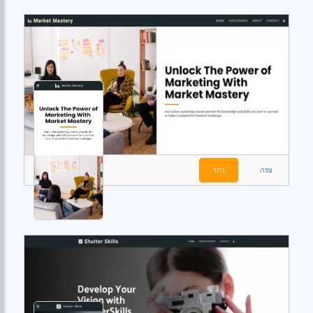
צפה
בחר