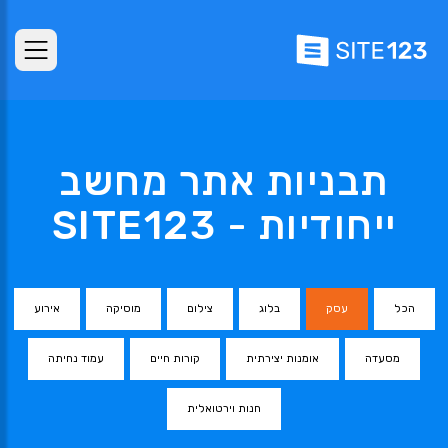
תבניות אתר מחשב
ייחודיות - SITE123
הכל
עסק
בלוג
צילום
מוסיקה
אירוע
מסעדה
אומנות יצירתית
קורות חיים
עמוד נחיתה
חנות וירטואלית