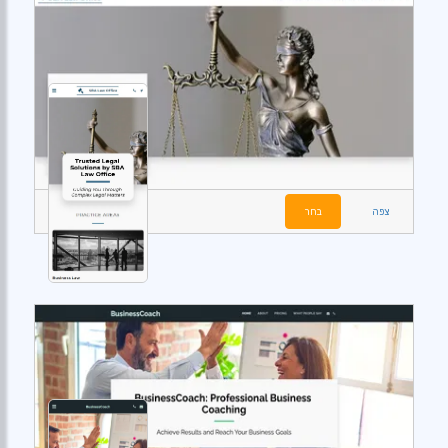
צפה
בחר