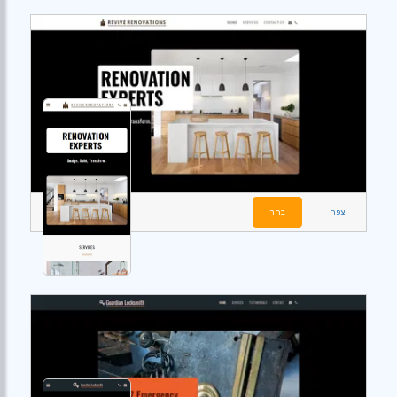
צפה
בחר