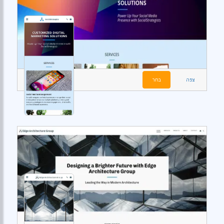
צפה
בחר