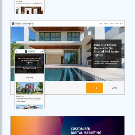
צפה
בחר