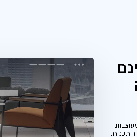
נם
עוצבות
ד תכנות.