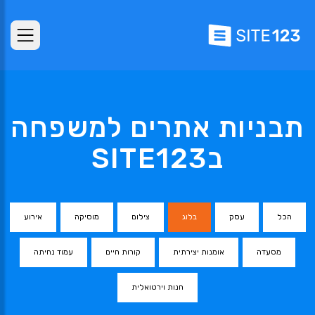
תבניות אתרים למשפחה
בSITE123
הכל
עסק
בלוג
צילום
מוסיקה
אירוע
מסעדה
אומנות יצירתית
קורות חיים
עמוד נחיתה
חנות וירטואלית