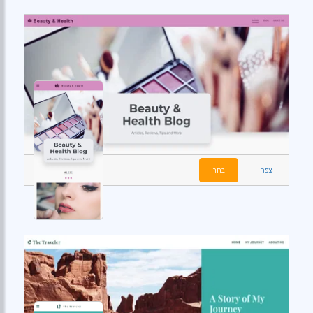
צפה
בחר