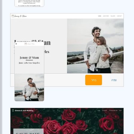
צפה
בחר