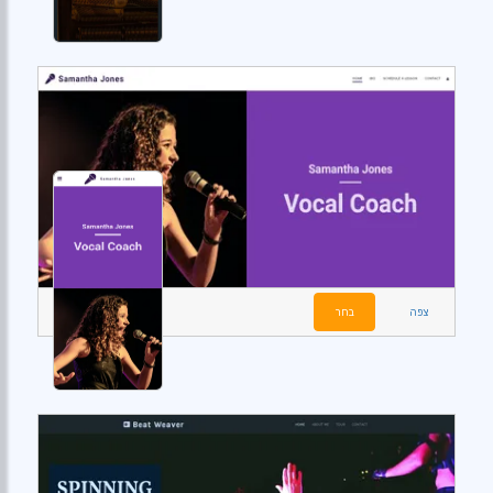
צפה
בחר