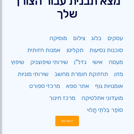
מצא תבנית עבור הצורך
שלך
עסקים
בלוג
צילום
מוסיקה
סוכנות נסיעות
תקליטן
אמנות חזותית
מעסה
אישי
נדל"ן
שירותי שיפוצניק
שיפוץ
מזון
תחזוקת חומרת מחשב
שירותי מוניות
אומנויות גוף
אתר ספא
מרכזי ספורט
מועדוני אתלטיקה
מרכז חינוך
סוֹפֵר בִּלתִי תָלוּי
הראה עוד