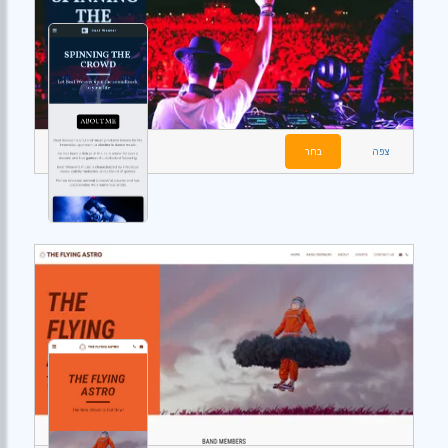
צפה
בחר