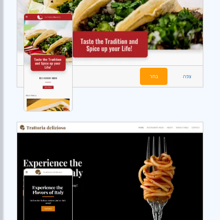
צפה
בחר