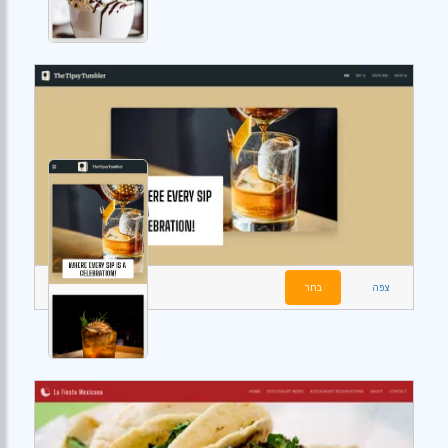
צפה
בחר