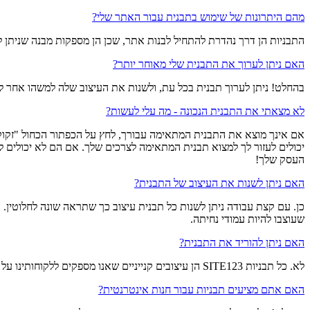
מהם היתרונות של שימוש בתבנית עבור האתר שלי?
התבניות הן דרך נהדרת להתחיל לבנות אתר, שכן הן מספקות מבנה שניתן להתחיל מ
האם ניתן לערוך את התבנית שלי מאוחר יותר?
בהחלט! ניתן לערוך תבנית בכל עת, ולשנות את העיצוב שלה למשהו אחר 
לא מצאתי את התבנית הנכונה - מה עלי לעשות?
יכולים לעזור לך למצוא תבנית המתאימה לצרכים שלך. אם הם לא יכולים ל
העסק שלך!
האם ניתן לשנות את העיצוב של התבנית?
כן. עם קצת עבודה ניתן לשנות כל תבנית עיצוב כך שתראה שונה לחלוטין. 
שעוצבו להיות עמודי נחיתה.
האם ניתן להוריד את התבנית?
לא. כל תבניות SITE123 הן עיצובים קנייניים שאנו מספקים ללקוחותינו על מנת שיוכלו להשתמש בהם. דבר זה חל גם על אתרים בשירות SITE123.
האם אתם מציעים תבניות עבור חנות אינטרנטית?