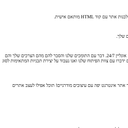
ד HTML מותאם אישית.
 שלך.
אם אינך מוצא את התבנית המתאימה עבורך, לחץ על הכפתור הכחול "זקוק לעזרה?" בעורך. פעולה זו תפתח את חלון השיחה מול התמיכה שלנו בצ'אט אונליין 24/7. דבר עם התומכים שלנו והסבר להם מהם הצרכים שלך והם
ברו עם צוות הפיתוח שלנו ואנו נעבוד על יצירת תבניות המתאימות לסוג
ר אתר אינטרנט יפה עם עיצובים מודרניים! תוכל אפילו לעצב אתרים