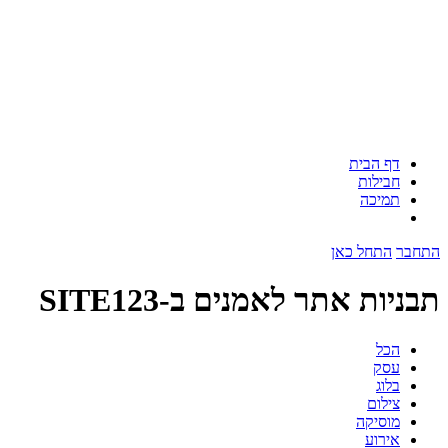
דף הבית
חבילות
תמיכה
התחבר
התחל כאן
תבניות אתר לאמנים ב-SITE123
הכל
עסק
בלוג
צילום
מוסיקה
אירוע