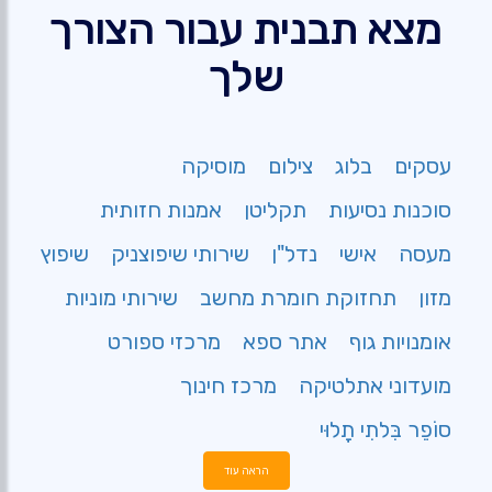
מצא תבנית עבור הצורך
שלך
עסקים
בלוג
צילום
מוסיקה
סוכנות נסיעות
תקליטן
אמנות חזותית
מעסה
אישי
נדל"ן
שירותי שיפוצניק
שיפוץ
מזון
תחזוקת חומרת מחשב
שירותי מוניות
אומנויות גוף
אתר ספא
מרכזי ספורט
מועדוני אתלטיקה
מרכז חינוך
סוֹפֵר בִּלתִי תָלוּי
הראה עוד