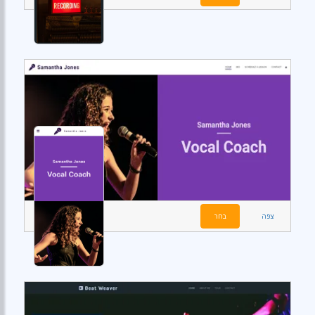
צפה
בחר