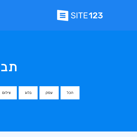
תבני
הכל
עסק
בלוג
צילום