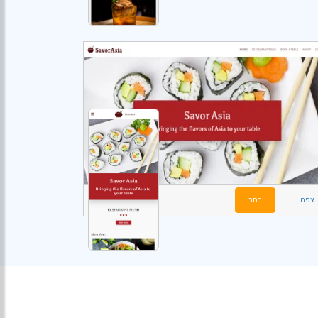
צפה
בחר