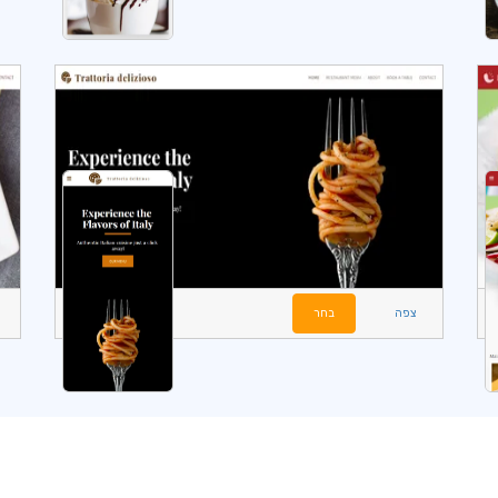
צפה
בחר