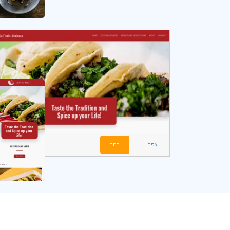
צפה
בחר