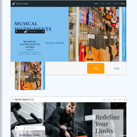
צפה
בחר