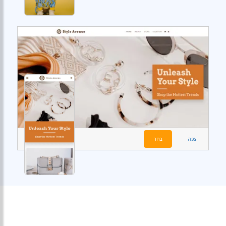
צפה
בחר