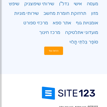
מעסה
אישי
נדל"ן
שירותי שיפוצניק
שיפוץ
מזון
תחזוקת חומרת מחשב
שירותי מוניות
אומנויות גוף
אתר ספא
מרכזי ספורט
מועדוני אתלטיקה
מרכז חינוך
סוֹפֵר בִּלתִי תָלוּי
הראה עוד
SITE123: בנוי אחרת, בנוי טוב יותר.