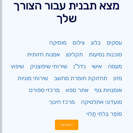
מצא תבנית עבור הצורך
שלך
עסקים
בלוג
צילום
מוסיקה
סוכנות נסיעות
תקליטן
אמנות חזותית
מעסה
אישי
נדל"ן
שירותי שיפוצניק
שיפוץ
מזון
תחזוקת חומרת מחשב
שירותי מוניות
אומנויות גוף
אתר ספא
מרכזי ספורט
מועדוני אתלטיקה
מרכז חינוך
סוֹפֵר בִּלתִי תָלוּי
הראה עוד