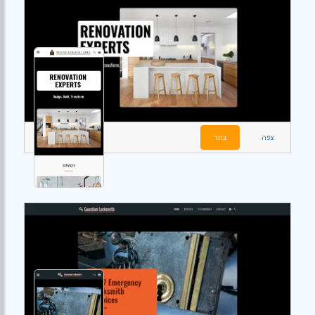
צפה
בחר