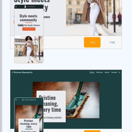
צפה
בחר