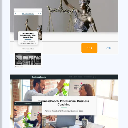
צפה
בחר