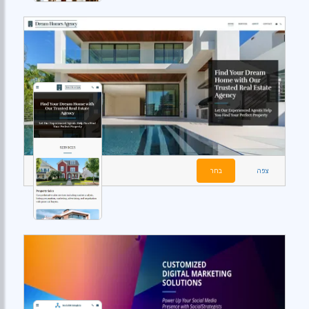
צפה
בחר