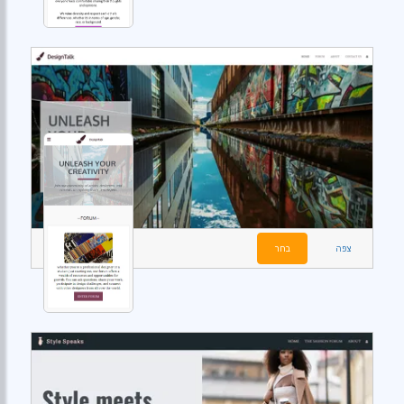
צפה
בחר