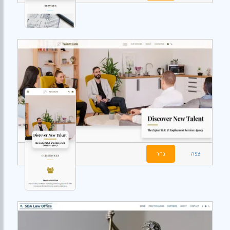
צפה
בחר