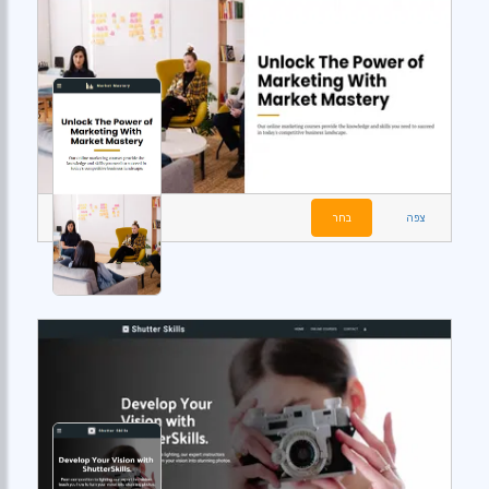
צפה
בחר