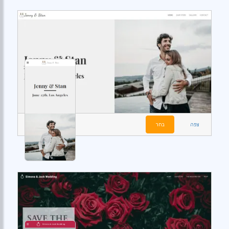
צפה
בחר