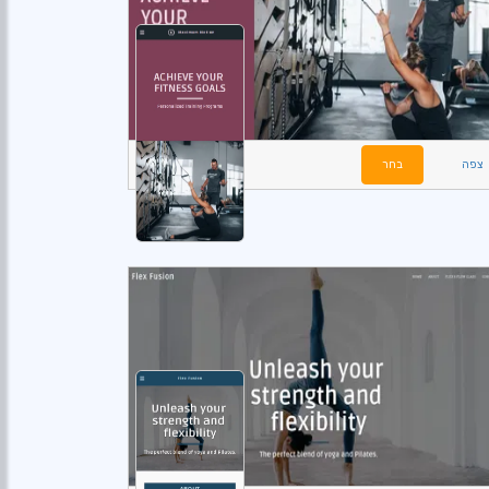
צפה
בחר