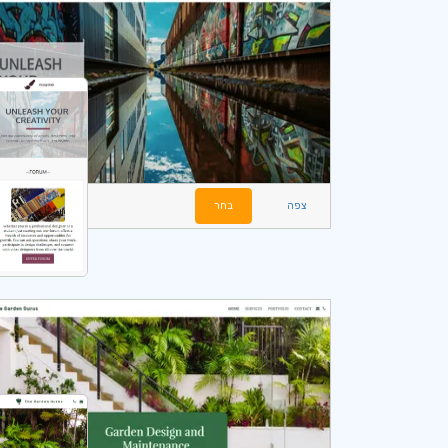
צפה
בחר