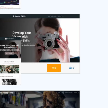
צפה
בחר