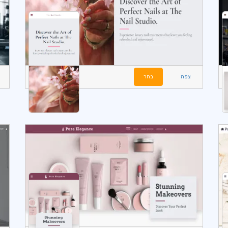
צפה
בחר