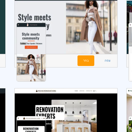
צפה
בחר