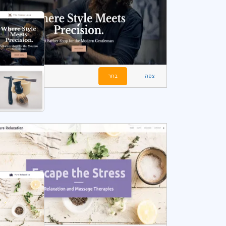
צפה
בחר