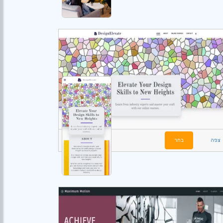
צפה
בחר