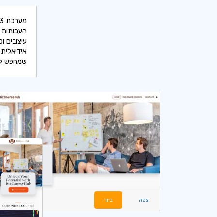
העמותות ה
עיצובים ו
אידיאלית 
שמחפש לתר
צפה
בחר