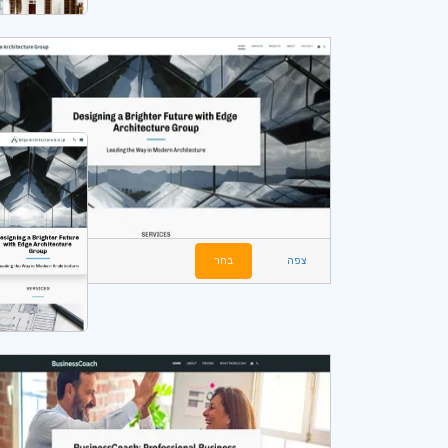
צפה
בחר