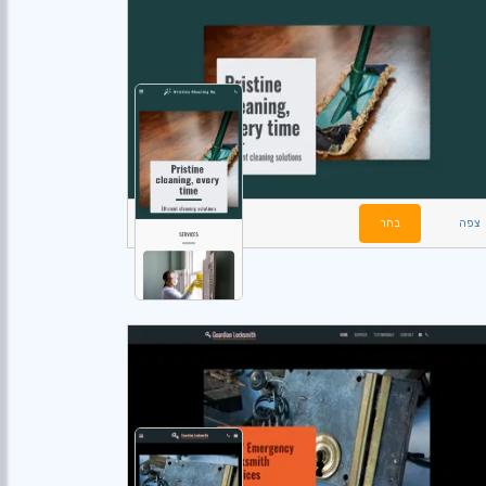
צפה
בחר