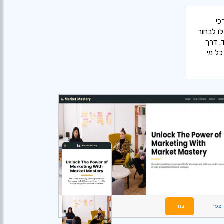
כי
ו לבחור
. דרך
כל מי
צפה
בחר