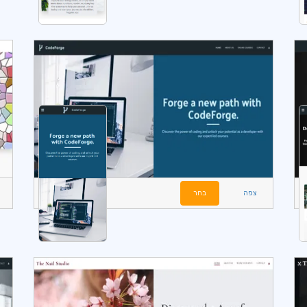
צפה
בחר