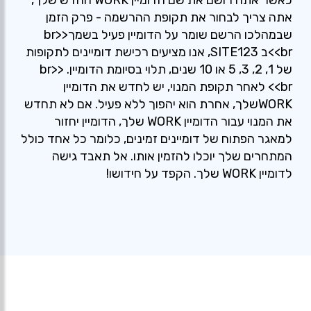
כאשר אתה רושם את שם הדומיין WORK החדש שלך,
אתה צריך לבחור את תקופת ההרשמה - פרק הזמן
שבמהלכו הרשם שומר על הדומיין פעיל בשמך<br>
<br>ב SITE123, אנו מציעים רכישת דומיינים לתקופות
של 1, 2, 3, 5 או 10 שנים, תלוי בסיומת הדומיין. <br>
<br> לאחר תקופת המנוי, יש לחדש את הדומיין
WORKשלך, אחרת הוא יהפוך ללא פעיל. אם לא תחדש
את המנוי עבור הדומיין WORK שלך, הדומיין יחזור
למאגר הפתוח של דומיינים זמינים, כלומר כל אחד כולל
המתחרים שלך יוכלו להזמין אותו. אל תאבד גישה
לדומיין WORK שלך. הקפד על חידושו!