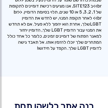
שבמהלכו הרשם שומר על הדומיין פעיל בשמך<br>
<br>ב SITE123, אנו מציעים רכישת דומיינים לתקופות
של 1, 2, 3, 5 או 10 שנים, תלוי בסיומת הדומיין. <br>
<br> לאחר תקופת המנוי, יש לחדש את הדומיין
LGBTשלך, אחרת הוא יהפוך ללא פעיל. אם לא תחדש
את המנוי עבור הדומיין LGBT שלך, הדומיין יחזור
למאגר הפתוח של דומיינים זמינים, כלומר כל אחד כולל
המתחרים שלך יוכלו להזמין אותו. אל תאבד גישה
לדומיין LGBT שלך. הקפד על חידושו!
בנה אתר כלשהו תחת