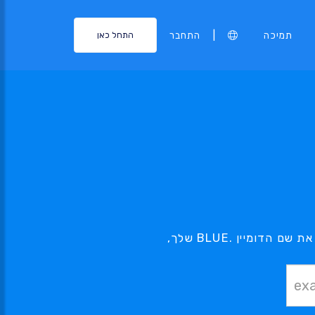
|
תמיכה
התחבר
התחל כאן
הדומיין .BLUE בו אתה מעוניין, נמצא בהישג יד - השתמש בכלי החיפוש שלנו בכדי למצוא את שם הדומיין .BLUE שלך,