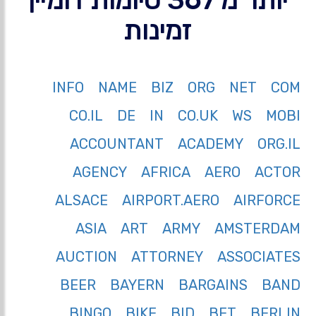
זמינות
INFO
NAME
BIZ
ORG
NET
COM
CO.IL
DE
IN
CO.UK
WS
MOBI
ACCOUNTANT
ACADEMY
ORG.IL
AGENCY
AFRICA
AERO
ACTOR
ALSACE
AIRPORT.AERO
AIRFORCE
ASIA
ART
ARMY
AMSTERDAM
AUCTION
ATTORNEY
ASSOCIATES
BEER
BAYERN
BARGAINS
BAND
BINGO
BIKE
BID
BET
BERLIN