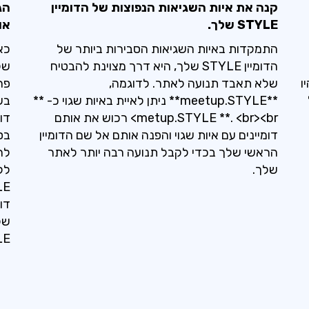
קנה את איות השגיאות הנפוצות של הדומיין
STYLE שלך.
או
התמקדות באיות השגיאות הסבירות ביותר של
הדומיין STYLE שלך, היא דרך מצוינת להבטיח
של
ו
שלא תאבד תנועה לאתר. לדוגמה,
פר
**meetup.STYLE** ניתן לאיית באיות שגוי כ- **
metup.STYLE **. <br><br> רכוש את אותם
דומיינים עם איות שגוי והפנה אותם אל שם הדומיין
הראשי שלך בכדי לקבל תנועה רבה יותר לאתר
שלך.
לל
דו
של
STYLE ש