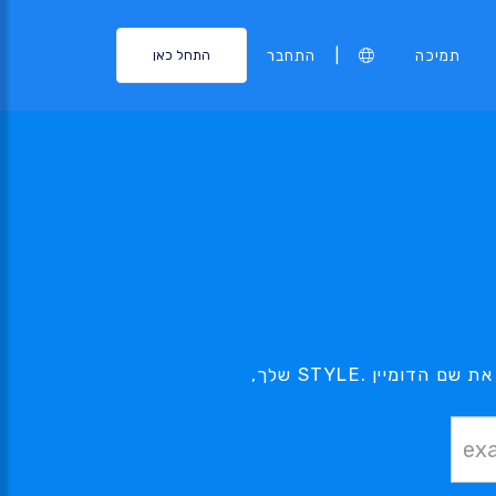
|
תמיכה
התחבר
התחל כאן
הדומיין .STYLE בו אתה מעוניין, נמצא בהישג יד - השתמש בכלי החיפוש שלנו בכדי למצוא את שם הדומיין .STYLE שלך,