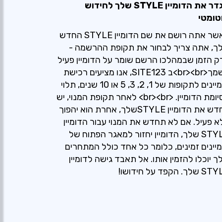
הגדר את הדומיין STYLE שלך לחידוש
טומטי
כאשר אתה רושם את שם הדומיין STYLE החדש
ך, אתה צריך לבחור את תקופת ההרשמה -
ק הזמן שבמהלכו הרשם שומר על הדומיין פעיל
בשמך<br><br>ב SITE123, אנו מציעים רכישת
דומיינים לתקופות של 1, 2, 3, 5 או 10 שנים, תלוי
בסיומת הדומיין. <br><br> לאחר תקופת המנוי, יש
לחדש את הדומיין STYLEשלך, אחרת הוא יהפוך
א פעיל. אם לא תחדש את המנוי עבור הדומיין
STYLE שלך, הדומיין יחזור למאגר הפתוח של
מיינים זמינים, כלומר כל אחד כולל המתחרים
ך יוכלו להזמין אותו. אל תאבד גישה לדומיין
לך. הקפד על חידושו!