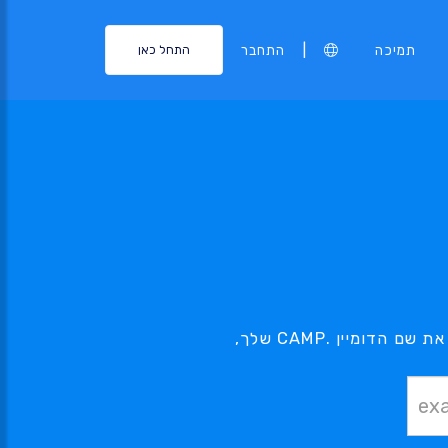
|
תמיכה
התחבר
התחל כאן
הדומיין .CAMP בו אתה מעוניין, נמצא בהישג יד - השתמש בכלי החיפוש שלנו בכדי למצוא את שם הדומיין .CAMP שלך,