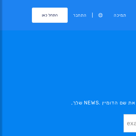
|
תמיכה
התחבר
התחל כאן
הדומיין .NEWS בו אתה מעוניין, נמצא בהישג יד - השתמש בכלי החיפוש שלנו בכדי למצוא את שם הדומיין .NEWS שלך,