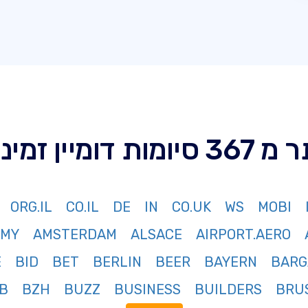
סיומות דומיין זמינות
ORG.IL
CO.IL
DE
IN
CO.UK
WS
MOBI
RMY
AMSTERDAM
ALSACE
AIRPORT.AERO
E
BID
BET
BERLIN
BEER
BAYERN
BARG
B
BZH
BUZZ
BUSINESS
BUILDERS
BRU