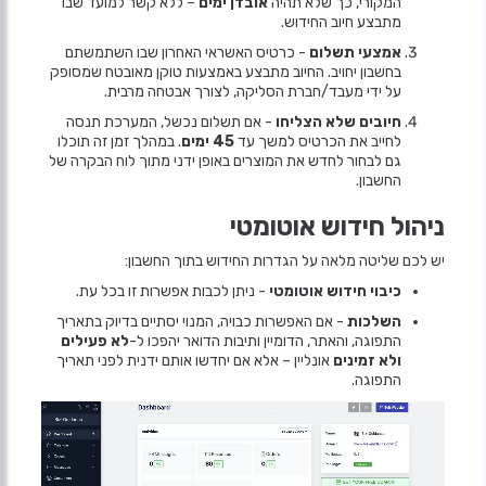
המקורי, כך שלא תהיה
אובדן ימים
– ללא קשר למועד שבו
מתבצע חיוב החידוש.
אמצעי תשלום
- כרטיס האשראי האחרון שבו השתמשתם
בחשבון יחויב. החיוב מתבצע באמצעות טוקן מאובטח שמסופק
על ידי מעבד/חברת הסליקה, לצורך אבטחה מרבית.
חיובים שלא הצליחו
- אם תשלום נכשל, המערכת תנסה
לחייב את הכרטיס למשך עד
45 ימים
. במהלך זמן זה תוכלו
גם לבחור לחדש את המוצרים באופן ידני מתוך לוח הבקרה של
החשבון.
ניהול חידוש אוטומטי
יש לכם שליטה מלאה על הגדרות החידוש בתוך החשבון:
כיבוי חידוש אוטומטי
- ניתן לכבות אפשרות זו בכל עת.
השלכות
- אם האפשרות כבויה, המנוי יסתיים בדיוק בתאריך
התפוגה, והאתר, הדומיין ותיבות הדואר יהפכו ל-
לא פעילים
ולא זמינים
אונליין – אלא אם יחדשו אותם ידנית לפני תאריך
התפוגה.