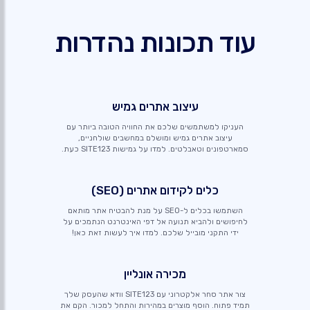
עוד תכונות נהדרות
עיצוב אתרים גמיש
העניקו למשתמשים שלכם את החוויה הטובה ביותר עם
עיצוב אתרים גמיש ומושלם במחשבים שולחניים,
סמארטפונים וטאבלטים. למדו על גמישות SITE123 כעת.
כלים לקידום אתרים (SEO)
השתמשו בכלים ל-SEO על מנת להבטיח אתר מותאם
לחיפושים ולהביא תנועה אל דפי האינטרנט הנתמכים על
ידי התקני מובייל שלכם. למדו איך לעשות זאת כאן!
מכירה אונליין
צור אתר סחר אלקטרוני עם SITE123 וודא שהעסק שלך
תמיד פתוח. הוסף מוצרים במהירות והתחל למכור. הקם את