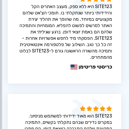
SITE123 היא ללא ספק, מעצב האתרים הקל
והידידותי ביותר שנתקלתי בו. תומכי הצ'אט שלהם
מקצועיים במיוחד, מה שהופך את תהליך יצירת
האתר למרשים לפשוט להפליא. המומחיות והתמיכה
שלהם הם באמת יוצאי דופן. ברגע שגיליתי את
SITE123, הפסקתי מיד לחפש אפשרויות אחרות -
זה כל כך טוב. השילוב של פלטפורמה אינטואיטיבית
ותמיכה מהשורה הראשונה גורם ל-SITE123 לבלוט
מהמתחרים.
כריסטי פריטימן
SITE123 הוא מאוד ידידותי למשתמש מניסיוני.
במקרים נדירים שבהם נתקלתי בקשיים, התמיכה
המקוונת שלהם התבררה כיוצאת דופן. הם פתרו