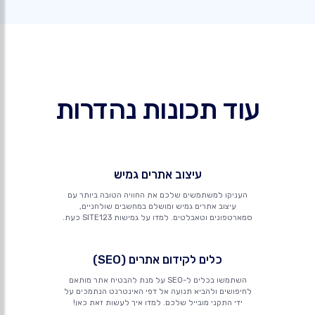
עוד תכונות נהדרות
עיצוב אתרים גמיש
העניקו למשתמשים שלכם את החוויה הטובה ביותר עם
עיצוב אתרים גמיש ומושלם במחשבים שולחניים,
סמארטפונים וטאבלטים. למדו על גמישות SITE123 כעת.
כלים לקידום אתרים (SEO)
השתמשו בכלים ל-SEO על מנת להבטיח אתר מותאם
לחיפושים ולהביא תנועה אל דפי האינטרנט הנתמכים על
ידי התקני מובייל שלכם. למדו איך לעשות זאת כאן!