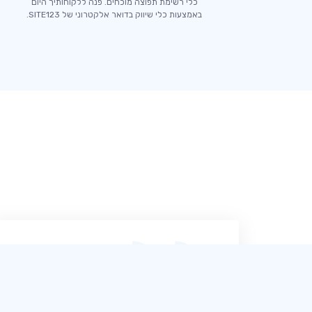
כלי רשימת תפוצה מוכחים. פנה ללקוחותיך היום
באמצעות כלי שיווק בדואר אלקטרוני של SITE123.
SITE123 היא ללא ספק, מעצב האתרים הקל
והידידותי ביותר שנתקלתי בו. תומכי הצ'אט
שלהם מקצועיים במיוחד, מה שהופך את