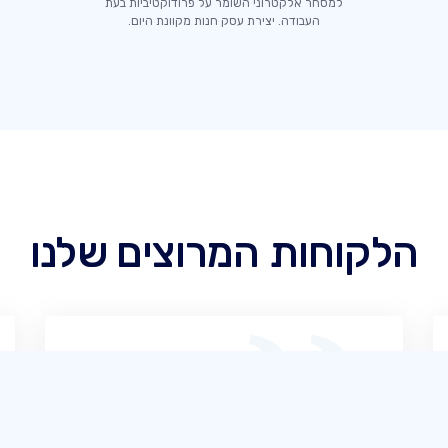
למסחר אלקטרוני השומר על פרודוקטיביות בעת
העבודה. יצירת עסק חנות מקוונת היום.
הלקוחות המרוצים שלנו
SITE123 הוא מאוד ידידותי למשתמש מניסיוני.
במקרים נדירים שבהם נתקלתי בקשיים,
התמיכה המקוונת שלהם התבררה כיוצאת