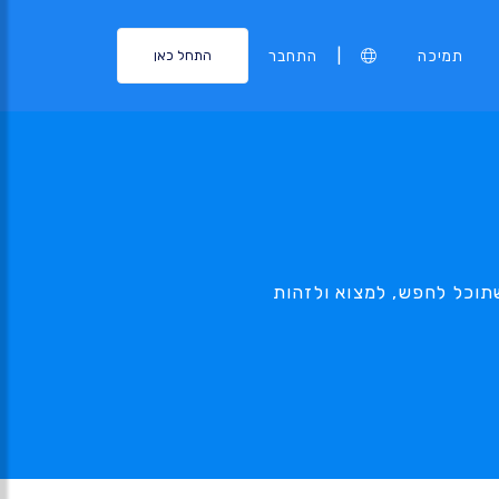
|
תמיכה
התחבר
התחל כאן
Stock Keeping) למוצרים שלך, כך שתוכל לחפש, למצוא ולזהות