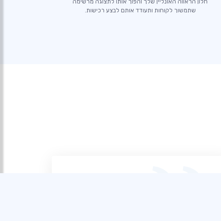
חלון הראווה האונליין שלך והפוך אותו לתצוגה מרשימה
שתמשוך לקוחות ותעודד אותם לבצע רכישות.
לאחר שניסיתי בוני אתרים שונים, SITE123
בולט כטוב ביותר עבור טירונים כמוני. התהליך
הידידותי למשתמש והתמיכה המקוונת יוצאת