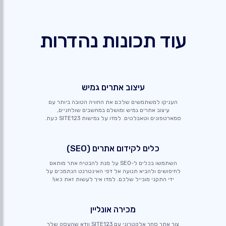
עוד תכונות נהדרות
עיצוב אתרים גמיש
העניקו למשתמשים שלכם את החוויה הטובה ביותר עם
עיצוב אתרים גמיש ומושלם במחשבים שולחניים,
סמארטפונים וטאבלטים. למדו על גמישות SITE123 כעת.
כלים לקידום אתרים (SEO)
השתמשו בכלים ל-SEO על מנת להבטיח אתר מותאם
לחיפושים ולהביא תנועה אל דפי האינטרנט הנתמכים על
ידי התקני מובייל שלכם. למדו איך לעשות זאת כאן!
מכירה אונליין
צור אתר סחר אלקטרוני עם SITE123 וודא שהעסק שלך