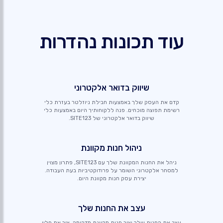
עוד תכונות נהדרות
שיווק בדואר אלקטרוני
קדם את העסק שלך באמצעות חבילת ניוזלטר בעזרת כלי
רשימת תפוצה מוכחים. פנה ללקוחותיך היום באמצעות כלי
שיווק בדואר אלקטרוני של SITE123.
ניהול חנות מקוונת
ניהל את החנות המקוונת שלך עם SITE123, פתרון מצוין
למסחר אלקטרוני השומר על פרודוקטיביות בעת העבודה.
יצירת עסק חנות מקוונת היום.
עצב את החנות שלך
עצב את החנות שלך וצור חנות מקוונת מדהימה. צור את חלון