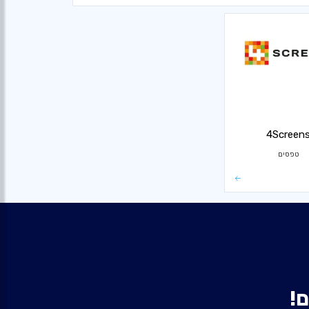
4Screen
טפסים
ם!