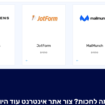
s
JotForm
MailMunch
טפסים
טפסים
ה לחכות? צור אתר אינטרנט עוד היו