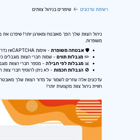
רשימת עדכונים
שיפורים בניהול צוותים
ניהול הצוות שלך הפך מאובטח ומאורגן יותר! שיפרנו את
משופרות.
🛡️
אבטחה משופרת
- אימות reCAPTCHA נדרש כעת בעת הוספה או עריכה של חברי צוות
✏️
מגבלות תווים
- שמות חברי הצוות מוגבלים כעת ל-50 תווים לארגון
📊
מגבלות לפי חבילה
- מספר חברי הצוות מוגבל
🚫
הגבלות חכמות
- לא ניתן להוסיף חברי צוות
עדכונים אלה עוזרים לשמור על מדור הצוות שלך מאובטח, 
חוויית ניהול צוות מקצועית יותר!