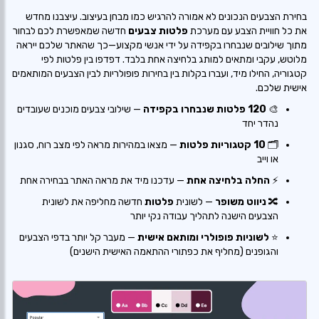
בחירת הצבעים הנכונים לא אמורה להרגיש כמו מבחן בעיצוב. עיצבנו מחדש
את כל חוויית הצבע עם מערכת
פלטות צבעים
חדשה שמאפשרת לכם לבחור
מתוך שילובים שנבחרו בקפידה על ידי אנשי מקצוע—כך שהאתר שלכם ייראה
מלוטש, עקבי ומתאים למותג בלחיצה אחת בלבד. דפדפו בין פלטות לפי
קטגוריה, החילו מיד, ועברו בקלות בין בחירות פופולריות לבין הצבעים המותאמים
אישית שלכם.
🎨
120 פלטות שנבחרו בקפידה
— שילובי צבעים מוכנים שעובדים
נהדר יחד
🗂️
10 קטגוריות פלטות
— מצאו במהירות מראה לפי מצב רוח, סגנון
או וייב
⚡
החלה בלחיצה אחת
— עדכנו מיד את מראה האתר בבחירה אחת
🔀
ניווט משופר
— לשונית
פלטות
חדשה מחליפה את לשונית
הצבעים הישנה לתהליך עבודה נקי יותר
⭐
לשוניות פופולרי ומותאם אישית
— מעבר קל יותר בדפי הצבעים
והגופנים (מחליף את כפתורי ההתאמה האישית הישנים)