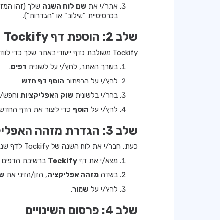
אתר/י את
שם לוח השנה
שלך (זהו המזה
בכרטיסיית "שילוב" או "הגדרות").
שלב 2: הוספת דף Tockify
Tockify משולבת כדף ייעודי באתר שלך כדי לוודא שהאירועים מוצגים בפריסה ידידותית למשתמש וברוחב מלא.
בעורך האתר, לחץ/י על לשונית
דפים
.
לחץ/י על הכפתור
הוסף דף חדש
.
בחר/י בלשונית
שוק האפליקציות
וחפש/י
לחץ/י על
הוסף
כדי ליצור את הדף החדש.
שלב 3: הגדרת מזהה האפליקציה
כעת, חבר/י את לוח השנה של Tockify לדף שנוצר.
מצא/י את דף
Tockify
ברשימת הדפים ו
בשדה
מזהה אפליקציה
, הזן/הזיני את
שם
לחץ/י על
שמור
.
שלב 4: פרסום השינויים