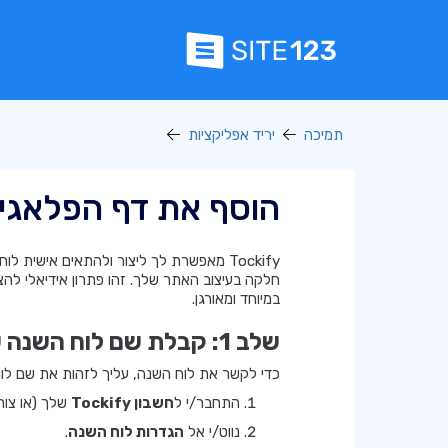
תמיכה
יריד אפליקציות
הוסף את דף הפלאגין של fy
Tockify מאפשרת לך ליצור ולהתאים אישית
חלקה בעיצוב האתר שלך. זהו פתרון אידיאלי להצג
במיוחד ומאורגן.
שלב 1: קבלת שם לוח השנה שלך ב‑Tockify
כדי לקשר את לוח השנה, עליך לזהות את שם לוח הש
התחבר/י ל
חשבון Tockify
שלך (או צו
נווט/י אל
הגדרות לוח השנה
.