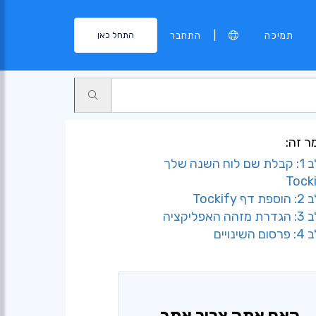
|
תמיכה
התחבר
התחל כאן
 זה:
- שלב 1: קבלת שם לוח השנה שלך
Tockify
אפליקציה
שינויים