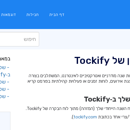
דף הבית
חבילות
דוגמאות
Tocki
במאמר
ב‑Tockify
 לוחות שנה מודרניים ואטרקטיביים לאינטרנט, המשתלבים בצורה
ת אירועים, לוחות זמנים או פעילויות קהילתיות בפורמט קריא
- שלב 2: הוספת דף 
- שלב 3: הגדרת מזהה ה
- שלב 4: פרסום ה
נה הייחודי שלך (המזהה) מתוך לוח הבקרה של Tockify.
ר/צרי אחד בכתובת
tockify.com
).