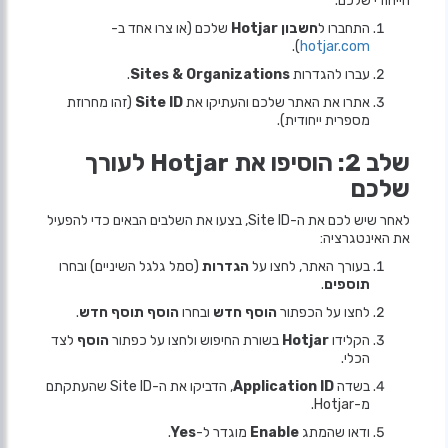
הייחודי שלכם.
התחברו ל
חשבון Hotjar
שלכם (או צרו אחד ב-
).
hotjar.com
עברו להגדרות
Sites & Organizations
.
אתרו את האתר שלכם והעתיקו את
Site ID
(זהו מחרוזת
מספרית ייחודית).
שלב 2: הוסיפו את Hotjar לעורך
שלכם
לאחר שיש לכם את ה-Site ID, בצעו את השלבים הבאים כדי להפעיל
את האינטגרציה:
בעורך האתר, לחצו על
הגדרות
(סמל גלגל השיניים) ובחרו
תוספים
.
לחצו על הכפתור
הוסף חדש
ובחרו
הוסף תוסף חדש
.
הקלידו
Hotjar
בשורת החיפוש ולחצו על כפתור
הוסף
לצד
הכלי.
בשדה
Application ID
, הדביקו את ה-Site ID שהעתקתם
מ-Hotjar.
ודאו שהמתג
Enable
מוגדר ל-
Yes
.