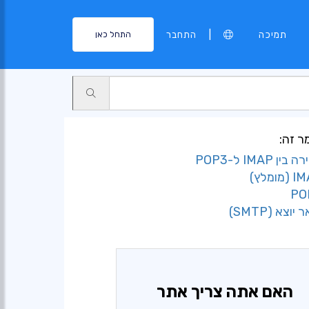
|
תמיכה
התחבר
התחל כאן
 זה:
ן IMAP ל-POP3
יוצא (SMTP)
האם אתה צריך אתר