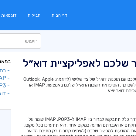
דף הבית
חבילות
דוגמאות
 שלכם לאפליקציית דוא״ל
במאמר
- בחירה בי
- IMAP (מומלץ)
באפשרותכם להשתמש בתיבת הדואר העסקית שלכם עם תוכנות דוא״ל של צד שלישי (לדוגמה: Outlook, Apple
Mail, Thunderbird או אפליקציית דוא״ל בנייד). לשם כך, הוסיפו את חשבון הדוא״ל שלכם באמצעות IMAP או
- POP3
- דואר 
בעת הגדרת תיבת הדואר באפליקציית דוא״ל, בדרך כלל תתבקשו לבחור בין IMAP ל-POP3. ‏IMAP שומר על
חקתם או העברתם הודעה במקום אחד, היא תתעדכן בכל מקום,
ור לשרת נשאר פעיל. ‏POP3 מוריד את ההודעות למכשיר שלכם (לעיתים קרובות רק מתיבת הדואר