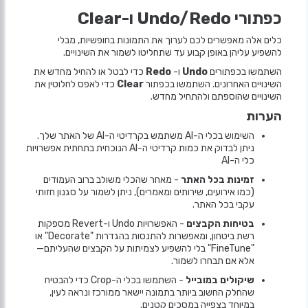
כפתורי Undo/Redo ו-Clear
כלים אלה מאפשרים לכם לערוך את התמונות בחופשיות, מבלי
להשפיע עליהן באופן קבוע עד שתחליטו לשמור את השינויים.
השתמשו בכפתורים
Undo
ו-
Redo
כדי לבטל או להחיל מחדש את
השינויים האחרונים. השתמשו בכפתור
Clear
כדי לאפס לחלוטין את
השינויים שהוספתם ולהתחיל מחדש.
הערות
השימוש בכלי ה-AI משתמש בקרדיטי ה-AI של האתר שלך.
ניתן לבדוק את כמות קרדיטי ה-AI הנוכחית בתחתית אפשרויות
כלי ה-AI
זמינות בכל האתר
- מאחר שהכלי משולב ברוב העמודים
(כמו אירועים, שירותים ומאמרים), ניתן לשמור על סגנון חזותי
עקבי בכל האתר.
בטיחות הקבצים
- האפשרויות Undo ו-Revert מספקות
רשת ביטחון, ומאפשרות להתנסות בהגדרות "Decorate" או
"FineTune" בלי להשפיע לצמיתות על הקבצים שהעליתם—
אלא אם תבחרו לשמור.
שיקולים במובייל
- השתמשו בכלי ה-Crop כדי להבטיח
שהחלק החשוב ביותר בתמונה יישאר ממורכז ונראה לעין,
במיוחד בצפייה במסכים קטנים.