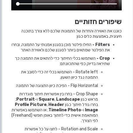
שיפורים חזותיים
כווננו את האווירה והחדות של התמונות שלכם ללא צורך בתוכנה
חיצונית, באמצעות כלים כגון:
Filters -
החילו פילטר מוכן בסגנון אמנותי על התמונה, ובחרו
את הפילטר שמתאים ביותר לסגנון שלכם ולאווירת האתר
Crop -
השתמשו בכלי החיתוך כדי להתאים את התמונה כך
שתיראה בדיוק כפי שהתכוונתם:
Rotate left - השתמשו בכלי זה כדי לסובב את
התמונה נגד כיוון השעון.
Flip Horizontal - הפיכת כיוון התצוגה של התמונה
Crop Shape - בחרו בין אפשרויות חיתוך מוגדרות
מראש כגון
Landscape
,
Square
ו-
Portrait
;
בחרו גודל חיתוך כגון
Header
,
Profile Picture
Image
ו-
Timeline Photo
; או השתמשו באפשרות
המותאמת אישית כדי לחתוך באופן חופשי (Freehand)
לפי הצורך.
Rotation and Scale - לחצו על כל אפשרות