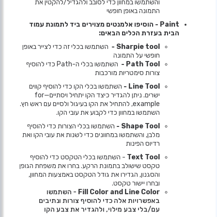
והשתמשו במחוון כדי לסובב ולהגדיל/להקטין את
התמונה באופן חופשי
Paint - הוסיפו אלמנטים מצוירים ביד לתמונת עמוד
הבית בעזרת הכלים הבאים:
Sharpie tool -
השתמשו בכלי זה כדי לצייר באופן
חופשי על התמונה
Path Tool -
השתמשו בכלי ה-Path כדי להוסיף
צורות סימטריות מורכבות
Line Tool -
השתמשו בכלי הקו כדי להוסיף קווים
ישרים. ניתן להגדיר כיצד הקו יתחיל ויסתיים—for
example, להתחיל את הקו בעיגול ולסיים עם ראש חץ.
השתמשו במחוון כדי לקבוע את עובי הקו.
Shape Tool -
השתמשו בכלי הצורות כדי להוסיף
מלבן, והשתמשו במחוונים כדי לשנות את עובי הקו ואת
רדיוס הפינות
Text Tool
- השתמשו בכלי הטקסט כדי להוסיף
טקסט שישולב בתמונת הרקע. בחרו את משפחת הגופן
והסגנון, הגדירו את גודל הטקסט באמצעות המחוון,
ובחרו יישור טקסט.
Fill Color and Line Color
- השתמשו
באפשרויות אלה כדי להוסיף צורות ונתיבים
עם/בלי צבע מילוי, ולהגדיר את צבע הקו