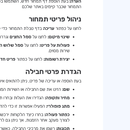
הערה:
בעת הוספת דף תמחור חדש, השתמשו ב
כ
התמחור שכבר קיימים באתר שלכם
ניהול פריטי תמחור
לחצו על כפתור
עריכה
בדף טבלת התמחור כדי לנ
שינוי מיקום:
לחצו על
סמל החצים
וגררו
פעולות על פריט:
לחצו על
סמל שלוש הנ
שירות מסוים.
יצירת רשומות:
לחצו על כפתור
פריט חד
הגדרת פרטי חבילה
בעת הוספה או עריכה של פריט, ניתן להתאים אי
שם:
הזינו את שם החבילה או השירות המוצ
מחיר ותקופה:
הגדירו את העלות ובחרו תקופת
מתג פופולרי:
הפעילו אפשרות זו כדי להד
כפתור פעולה:
בחרו כיצד הלקוחות ירכשו
לצורך מעקב אחר הזמנות, אך ניתן גם ל
תכונות:
רשמו את מרכיבי החבילה, כאשר 