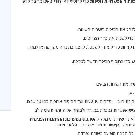
פתור
אפשרויות נוספות
כדי להוסיף דף ייחודי שאינו מחובר לדפי
הל את חבילות השירות השונות:
 כדי לשנות את סדר הפריטים.
קודות
כדי לערוך, לשכפל, להציג בתצוגה מקדימה או למחוק
ש
כדי להוסיף חבילה חדשה לטבלה.
שית את השדות הבאים:
ע.
 חיוב — מדקות או שעות ועד תקופות ארוכות כמו 10 שנים.
גיש אפשרות נמכרת במיוחד ולמשוך אליה יותר תשומת לב.
 את השירות. מומלץ להשתמש ב
מערכת ההזמנות הפנימית
השתמש ב
קישור חיצוני
או לבחור
ללא כפתור
.
כל תכונה מופיעה בשורה נפרדת.