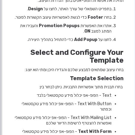
תחילה את אפשרות הפופ-אפים בתוך הגדרות העיצוב:
בתפריט השמאלי של עורך האתר, לחצו על
Design
.
בחרו
Footer
כדי לגשת לאפשרויות עיצוב הקשורות לפוטר.
אתרו את האפשרות
Promotion Popups
והעבירו את
המתג למצב
ON
.
לחצו על
Add Popup
כדי להתחיל בתהליך היצירה.
Select and Configure Your
Template
בחרו עיצוב שמתאים למבצע שלכם והגדירו היכן ומתי הוא יוצג:
Template Selection
בחרו תבנית מתוך אפשרויות התבניות. ניתן לבחור בין:
Text - הפופ-אפ יכלול מידע טקסטואלי בלבד
Text With Button - הפופ-אפ יכלול מידע טקסטואלי
וכפתור
Text With Mailing List - הפופ-אפ יכלול מידע טקסטואלי
ואפשרות להצטרף לרשימת הדיוור שלכם
Text With Form
- הפופ-אפ יכלול מידע טקסטואלי