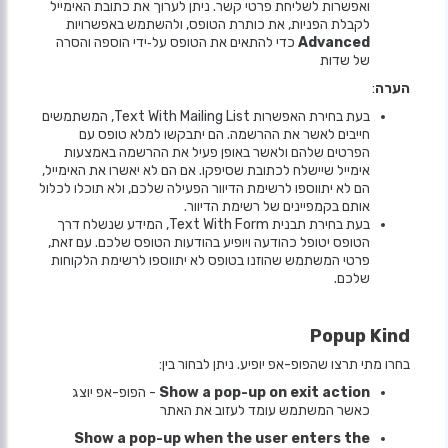
ואפשרות לשליחת פרטי קשר. ניתן לערוך את כתובת האימייל
לקבלת הפניות, את כותרת הטופס, ולהשתמש באפשרויות
Advanced
כדי להתאים את הטופס על‑ידי הוספה והסרה
של שדות
הערה
:
בעת בחירת האפשרות Text With Mailing List, המשתמשים
חייבים לאשר את ההרשמה. הם יתבקשו למלא טופס עם
הפרטים שלהם ולאשר באופן פעיל את ההרשמה באמצעות
אימייל שיישלח לכתובת שסיפקו. אם הם לא יאשרו את האימייל,
הם לא יתווספו לרשימת הדיוור הפעילה שלכם, ולא תוכלו לכלול
אותם בקמפיינים של רשימת הדיוור.
בעת בחירת תבנית Text With Form, המידע שנשלח דרך
הטופס יטופל כהודעה ויופיע בהודעות הטופס שלכם. עם זאת,
פרטי המשתמש שהוזנו בטופס לא יתווספו לרשימת הלקוחות
שלכם.
Popup Kind
בחרו מתי תרצו שהפופ-אפ יופיע. ניתן לבחור בין:
Show a pop-up on exit action
- הפופ-אפ יוצג
כאשר המשתמש עומד לעזוב את האתר
Show a pop-up when the user enters the