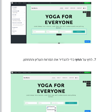
לחץ על
החץ
כדי להגדיר את המרווח העליון והתחתון.