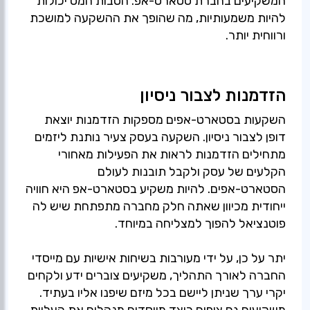
המשקיעים בחברת סטארט-אפ. הטבות המס יכולות
להיות משמעותיות, מה שהופך את ההשקעה למושכת
ורווחית יותר.
הזדמנות לצבור ניסיון
השקעות בסטארט-אפים מספקות הזדמנות יוצאת
דופן לצבור ניסיון. השקעה בעסק צעיר נותנת ליזמים
מתחילים הזדמנות לראות את הפעילות מאחורי
הקלעים של עסק ולקבל תובנות לעולם
הסטארט-אפים. להיות משקיע בסטארט-אפ היא חוויה
ייחודית מכיוון שאתה חלק מחברה מתפתחת שיש לה
יתר על כן, על ידי מעורבות בשיחות אישיות עם מייסדי
החברה לאורך התהליך, משקיעים צוברים ידע ולקחים
יקרי ערך שניתן ליישם בכל מיזם שיפנו אליו בעתיד.
משקיעים גם צופים כיצד מייסדים מנהלים את העליות