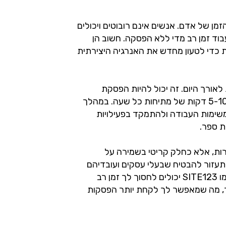
מן של אדם. אנשים אינם רובוטים ויכולים
וד זמן רב מדי ללא הפסקה. חשוב הן
 כדי לטעון מחדש את האנרגיה היצירתית
לאורך היום. זה יכול להיות הפסקת
צהריים של שעה מ-12:00 עד 13:00 או 5-10 דקות של מתיחות כל שעה. במהלך
שימות העבודה ולהתמקד בפעילויות
ות, אלא כחלק קריטי בשמירה על
תעזור להבטיח שבעלי עסקים ועובדיהם
יהיו בשיא יכולתם. כמו כן, זכור כי כלים כמו SITE123 יכולים לחסוך לך זמן רב
ך, מה שמאפשר לך לקחת יותר הפסקות