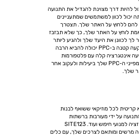
ממומן (PPC - Pay Per Click) יכול להיות דרך מצוינת להגדיל את התנועה
מוזיקה שלך. באמצעות PPC, אתה יכול לכוון למשתמשים שמתעניינים
ם להם ללחוץ על האתר שלך. תצטרך
מת לוחץ על האתר שלך, כך שלא תבזבז
 לך לכוונן את היעד שלך ולהגיע ליותר
אנשים על סמך תחומי העניין שלהם. השקעה קטנה ב-PPC יכולה להביא הרבה
חדשה לאתר שלך. SITE123 מציעה אינטגרציה קלה עם פלטפורמות
פרסום שונות, מה שיעזור לך לנהל את קמפייני ה-PPC שלך ביעילות ולעקוב אחר
ר שלך.
קריטית לכל מוזיקאי ששואף לבנות
התנועה על ידי מעורבות ברשתות
חברתיות, שימוש בפרסום ממומן, אופטימיזציה למנועי חיפוש ועוד. SITE123
ה מרשים ומותאם לצרכים שלך, עם כלים