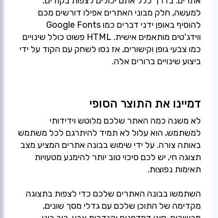
אתרים. בדרך כלל אתם יכולים לצפות בקודים;
למעשה, חלק מבוני האתרים אפילו דורשים מכם
להוסיף באופן ידני דברים כמו Google Fonts
ווידג'טים מותאמים אישית. HTML פשוט כולל שינויים
כמו צבעי גופן וקישורים, אז נסו לשחק עם הקוד על ידי
ביצוע שינויים ברורים אלה.
דמיינו את התוצר הסופי
לא משנה כמה האתר שלכם מלוטש וידידותי
למשתמש, הוא עלול לא תמיד להיתרגם לכל משתמש
באותה צורה. על ידי שימוש בבונה אתרים המציע מצב
תצוגה חי, יש לכם סיכוי טוב יותר להימנע מטעויות
השתמשו בבונה האתרים שלכם כדי לצפות בתצוגה
מקדימה של התוכן שלכם עם גדלי מסך שונים,
מכשירים, סוגי דפדפנים והגדרות צבע. רוב בוני