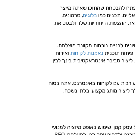
 מפתח להבטחת שהתוכן שאתה מייצר
ליים. תכנים כמו
בלוגים
, סרטונים,
 את ההצעות הייחודיות שלך ולבסס את
נית לבניית נוכחות מקוונת מוצלחת.
פיתוח תוכנית
נאמנות לקוחות
ואירוח
ליצור סביבה אינטראקטיבית בינך לבין
עורבות עם לקוחות באינטרנט, אתה בטוח
 ליצור מותג מקצועי בלתי נשכח.
 עסק קטן. שימוש באופטימיזציה למנועי
חיפוש (SEO) יכול לעזור לשפר אתר אינטרנט ולדחוף עסק קטן להצלחה. SEO