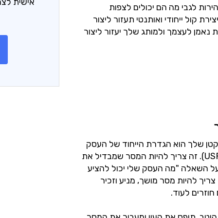
אישית לצר
ירות לגבי מה הם יכולים לצפות
ת קול ייחודי ואותנטי תעזור ליצור
ות נאמן לעצמך ולמותג שלך יעזור ליצור
קטן שלך הוא הגדרת הייחוד של העסק
שלך (USP - Unique Selling Proposition). זה צריך להיות המסר שמבדיל את
ל השאלה "מה העסק שלי יכול להציע
יך להיות מסר מושך, מניע וזכיר
מן לניסוח USP שמנוסח היטב, תופס את העין ומעביר את המסר