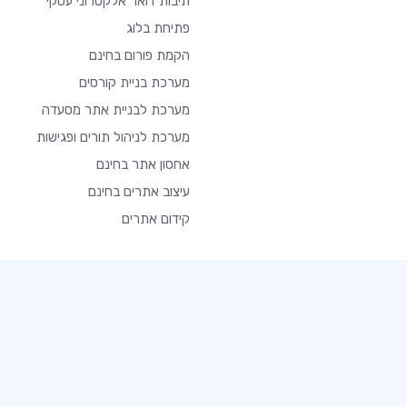
תיבות דואר אלקטרוני עסקי
פתיחת בלוג
הקמת פורום בחינם
מערכת בניית קורסים
מערכת לבניית אתר מסעדה
מערכת לניהול תורים ופגישות
אחסון אתר בחינם
עיצוב אתרים בחינם
קידום אתרים
נבנה באהבה ותשוקה כדי לאפשר לכולם לומר משהו לעולם
זכויות יוצרים © 2026 כל הזכויות שמורות - SITE123
-
-
-
תנאי שימוש
פרטיות
דיווח שימוש לרעה
נגישות