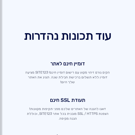
עוד תכונות נהדרות
דומיין חינם לאתר
הקים גורם זיהוי מקוון עם רישום דומיין חינם! SITE123 מציעה
דומיין ללא תשלום ברכישת חבילת שנה. תציג את האתר
שלך היום!
תעודת SSL חינם
דאגו להגנה של האתרים שלכם מפני תקיפות מקוונות!
הצפנת SSL / HTTPS מובנית בכל אתר SITE123, וכוללת
הגנה מקיפה.